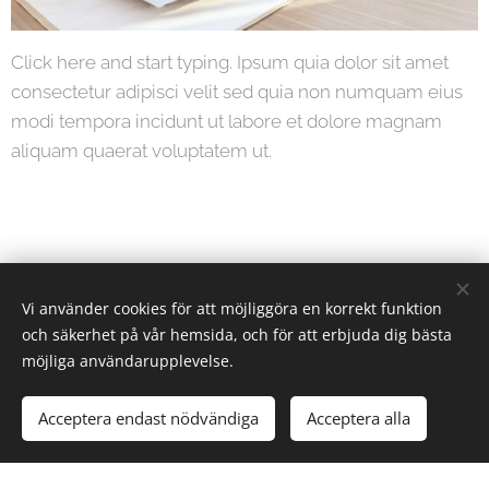
Click here and start typing. Ipsum quia dolor sit amet
consectetur adipisci velit sed quia non numquam eius
modi tempora incidunt ut labore et dolore magnam
aliquam quaerat voluptatem ut.
Vi använder cookies för att möjliggöra en korrekt funktion
Kennel Swechamps | All rights reserved 2025
och säkerhet på vår hemsida, och för att erbjuda dig bästa
möjliga användarupplevelse.
Vostotjnoevropejskaja ovtjarka - VEO - East European Shepherd -
Östeuropeisk Vallhund - Tysk schäfer - German shepherd
Acceptera endast nödvändiga
Acceptera alla
Powered by
Webnode
Cookies